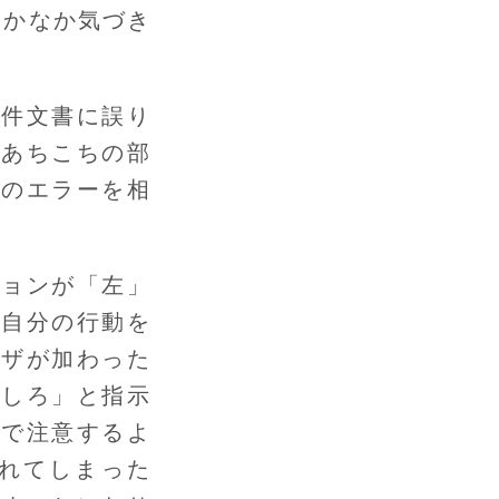
なかなか気づき
要件文書に誤り
にあちこちの部
書のエラーを相
ションが「左」
、自分の行動を
ーザが加わった
クしろ」と指示
ので注意するよ
れてしまった