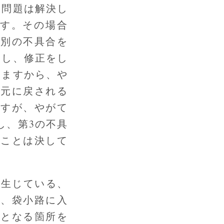
は問題は解決し
です。その場合
て別の不具合を
出し、修正をし
いますから、や
は元に戻される
ですが、やがて
し、第3の不具
ることは決して
で生じている、
く、袋小路に入
因となる箇所を