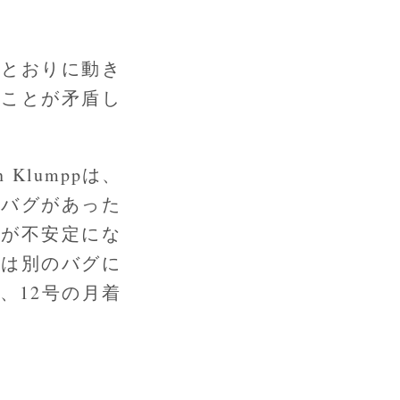
たとおりに動き
たことが矛盾し
Klumppは、
にバグがあった
きが不安定にな
グは別のバグに
、12号の月着