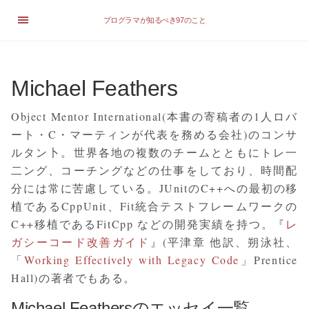
プログラマが知るべき97のこと
Michael Feathers
Object Mentor International(本書の寄稿者の1人ロバ
ート・C・マーティンが代表を務める会社)のコンサ
ルタン卜。世界各地の複数のチームとともにトレ一
二ング、コーチングなどの仕事をしており、時間配
分には常に苦慮している。JUnitのC++への最初の移
植であるCppUnit、Fit統合テストフレームワークの
C++移植であるFitCpp などの開発実績を持つ。『
レ
ガシーコード改善ガイド
』(平津章 他訳、朔泳社、
「
Working Effectively with Legacy Code
」Prentice
Hall)の著者でもある。
Michael Feathersのエッセイ一覧